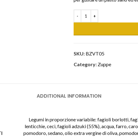
SKU:
BZVT05
Category:
Zuppe
ADDITIONAL INFORMATION
Legumi in proporzione variabile: fagioli borlotti, fagi
lenticchie, ceci, fagioli adzuki (55%), acqua, farro, car
pomodoro, sedano, olio extra vergine di oliva, pomodori
I