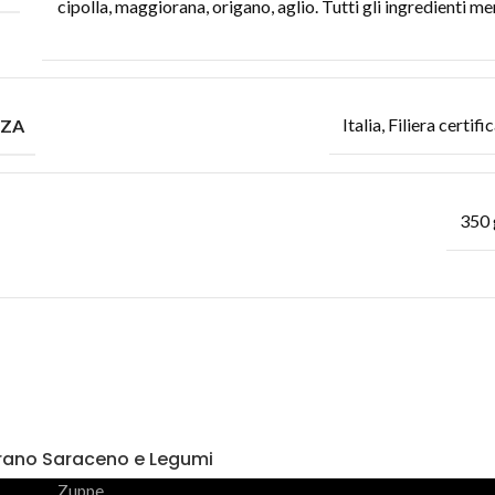
cipolla, maggiorana, origano, aglio. Tutti gli ingredienti m
Italia, Filiera certif
NZA
350 
rano Saraceno e Legumi
Zuppe