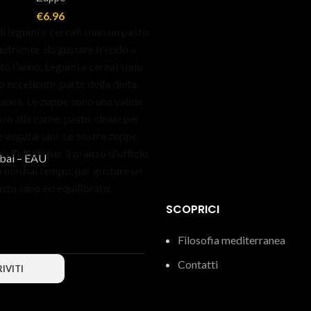
€
6.96
i legumi e cereali sono un pasto
nutriente, da gustare freddo o
to l'anno. Legumi e cereai sono
o eccellente, parte della dieta
anea. Le zuppe sono una valida
iva alla carne, pasto ideale per
e vegetariani. Le nostre zuppe
o l'ideale per il pranzo d'ufficio
ubai – EAU
 non hai tempo, per gustare un
sto sano ed equilibrato.
SCOPRICI
Filosofia mediterranea
Contatti