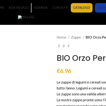
PE
BOX REGALO
AZIENDA
CONTATTI
CATALOGO
BUSI
Home
Zuppe
BIO Orzo Pe
BIO Orzo Pe
€
6.96
Le zuppe di legumi e cereali so
tutto l’anno. Legumi e cereali 
Le zuppe sono una valida altern
Le nostre zuppe pronte sono l’i
per gustare un pasto sano ed eq