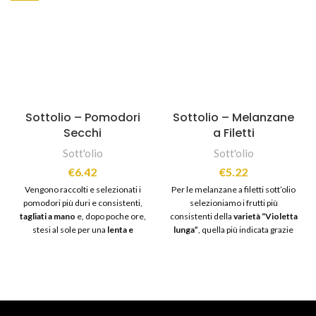
Sottolio – Pomodori
Sottolio – Melanzane
Secchi
a Filetti
Sott'olio
Sott'olio
€
6.42
€
5.22
Vengono raccolti e selezionati i
Per le melanzane a filetti sott’olio
pomodori più duri e consistenti,
selezioniamo i frutti più
tagliati a mano
e, dopo poche ore,
consistenti della
varietà “Violetta
stesi al sole per una
lenta e
lunga”
, quella più indicata grazie
naturale essiccazione
.
alla sua caratteristica forma
Successivamente, una volta
allungata. I prodotti vengono
completata l’essiccazione,
mani
tagliati a strisce e lavorati con
esperte
provvedono a
tecniche antiche
che, utilizzando
selezionare solo i pezzi migliori
il sale da cucina, eliminano i liquidi
per poi passare alla
fase di
in eccesso. Infine vengono