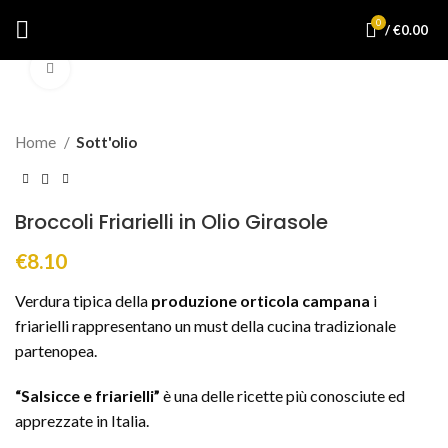
0
/
€
0.00
Clicca per ingrandire
Home
Sott'olio
Broccoli Friarielli in Olio Girasole
€
8.10
Verdura tipica della
produzione orticola campana
i
friarielli rappresentano un must della cucina tradizionale
partenopea.
“Salsicce e friarielli”
è una delle ricette più conosciute ed
apprezzate in Italia.