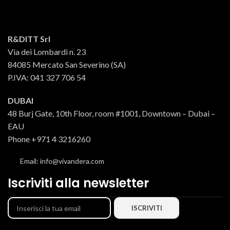
pulitura
. Una volta puliti e
condite
con aceto di vino, origano,
“
stiracchiati
” i pomodori, conditi
aglio, sale e peperoncino e riposte
con aceto di vino, origano, aglio,
in vasetti di vetro con l’olio.
sale e peperoncino vengono
R&DITT Srl
sistemati a mano nei vasetti di
Via dei Lombardi n. 23
vetro insieme all’olio di governo.
84085 Mercato San Severino (SA)
P.IVA: 041 327 706 54
DUBAI
48 Burj Gate, 10th Floor, room #1001, Downtown – Dubai –
EAU
Phone +971 4 3216260
Email: info@vivandera.com
Iscriviti alla newsletter