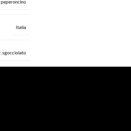
ie, peperoncino
Italia
r. sgocciolato