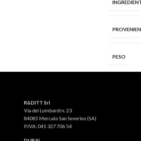
INGREDIENT
PROVENIE
PESO
RELATED PRODUCTS
R&DITT Srl
Via dei Lombardi n. 23
84085 Mercato San Severino (SA)
P.IVA: 041 327 706 54
DUBAI