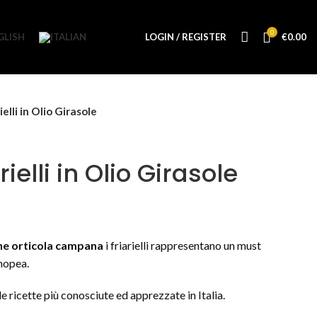
0
LOGIN / REGISTER
€
0.00
ielli in Olio Girasole
rielli in Olio Girasole
e orticola campana
i friarielli rappresentano un must
enopea.
le ricette più conosciute ed apprezzate in Italia.