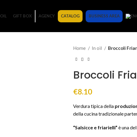
OIL
GIFT BOX
AGENCY
CATALOG
BUSINESS AREA
Home
In oil
Broccoli Friar
Broccoli Fria
€
8.10
Verdura tipica della
produzion
della cucina tradizionale part
“Salsicce e friarielli”
è una del