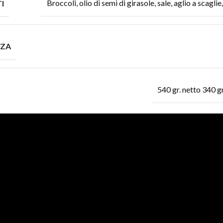
Broccoli, olio di semi di girasole, sale, aglio a scagl
I
NZA
540 gr. netto 340 g