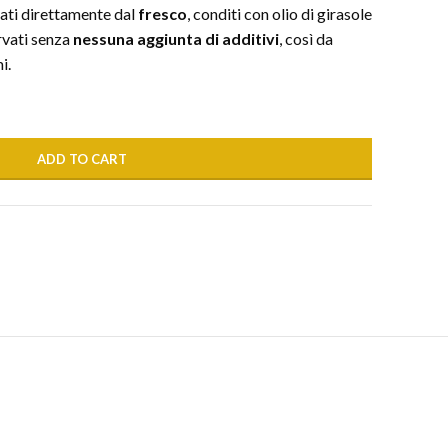
mati direttamente dal
fresco
, conditi con olio di girasole
rvati senza
nessuna aggiunta di additivi
, così da
i.
ADD TO CART