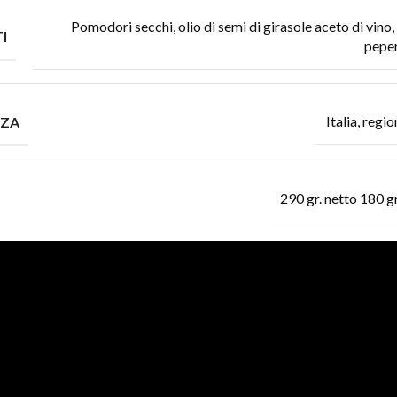
Pomodori secchi, olio di semi di girasole aceto di vino, 
I
peper
Italia, regi
NZA
290 gr. netto 180 g