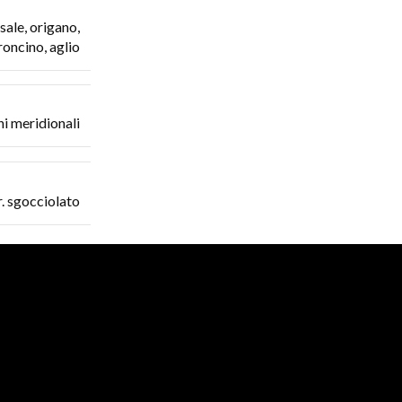
sale, origano,
oncino, aglio
oni meridionali
r. sgocciolato