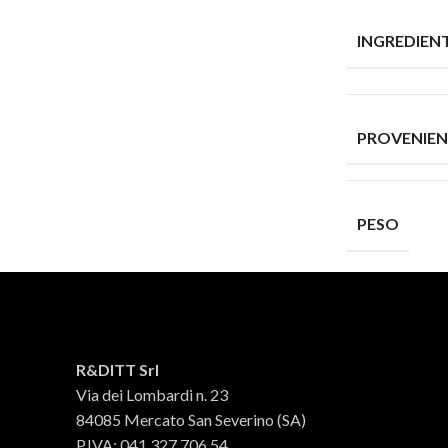
INGREDIENT
PROVENIE
PESO
RELATED PRODUCTS
R&DITT Srl
Via dei Lombardi n. 23
84085 Mercato San Severino (SA)
P.IVA: 041 327 706 54