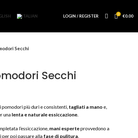
0
LOGIN / REGISTER
€
0.00
modori Secchi
Pomodori Secchi
i pomodori più duri e consistenti,
tagliati a mano
e,
er una
lenta e naturale essiccazione
.
pletata l’essiccazione,
mani esperte
provvedono a
i per poi passare alla
fase di pulitura
.