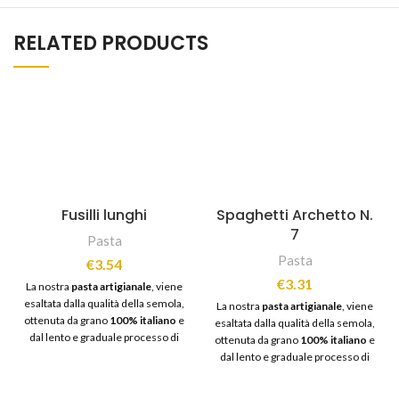
RELATED PRODUCTS
Fusilli lunghi
Spaghetti Archetto N.
7
Pasta
Pasta
€
3.54
€
3.31
La nostra
pasta artigianale
, viene
esaltata dalla qualità della semola,
La nostra
pasta artigianale
, viene
ottenuta da grano
100% italiano
e
esaltata dalla qualità della semola,
dal lento e graduale processo di
ottenuta da grano
100% italiano
e
essiccazione, fatto a bassa
dal lento e graduale processo di
temperatura. È un
processo
essiccazione, fatto a bassa
antico
, che consente di
temperatura. È un
processo