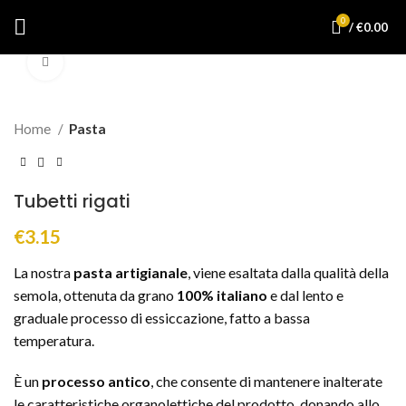
0
/
€
0.00
Click to enlarge
Home
Pasta
Tubetti rigati
€
3.15
La nostra
pasta artigianale
, viene esaltata dalla qualità della
semola, ottenuta da grano
100% italiano
e dal lento e
graduale processo di essiccazione, fatto a bassa
temperatura.
È un
processo antico
, che consente di mantenere inalterate
le caratteristiche organolettiche del prodotto, donando allo