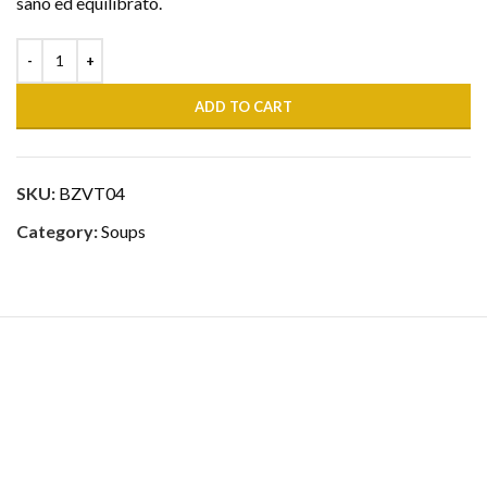
sano ed equilibrato.
ADD TO CART
SKU:
BZVT04
Category:
Soups